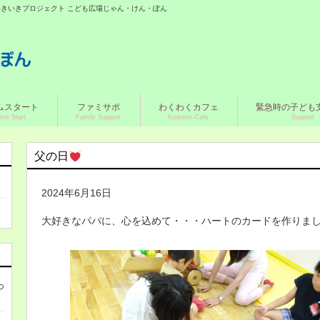
城いきいきプロジェクト こども広場じゃん・けん・ぽん
ムスタート
ファミサポ
わくわくカフェ
緊急時の子ども
me Start
Family Support
Kodomo Cafe
Support
父の日
2024年6月16日
大好きなパパに、心を込めて・・・ハートのカードを作りま
つ