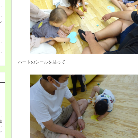
ル
ハートのシールを貼って
城
ン