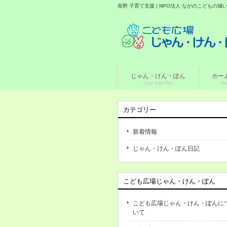
長野 子育て支援 | NPO法人 ながのこどもの
じゃん・けん・ぽん
ホー
Jyan Ken Pon
Ho
カテゴリー
新着情報
じゃん・けん・ぽん日記
こども広場じゃん・けん・ぽん
こども広場じゃん・けん・ぽんに
いて