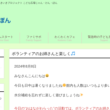
城いきいきプロジェクト こども広場じゃん・けん・ぽん
ムスタート
ファミサポ
わくわくカフェ
緊急時の子ども
me Start
Family Support
Kodomo Cafe
Support
ボランティアのお姉さんと楽しく
2024年8月8日
みなさんこんにちは
今日も日中は暑くなりましたね
館内も人数はいつもより多
水分補給を忘れずに楽しく遊びましょうね
つ
今日の“おはながわらった”の活動では、ボランティアのお姉