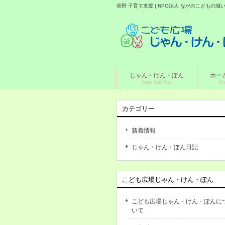
長野 子育て支援 | NPO法人 ながのこどもの
じゃん・けん・ぽん
ホー
Jyan Ken Pon
Ho
カテゴリー
新着情報
じゃん・けん・ぽん日記
こども広場じゃん・けん・ぽん
こども広場じゃん・けん・ぽんに
いて