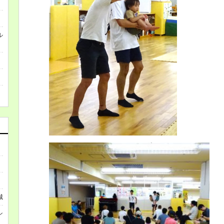
ル
城
ン