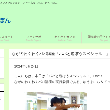
城いきいきプロジェクト こども広場じゃん・けん・ぽん
ムスタート
ファミサポ
わくわくカフェ
緊急時の子ども
me Start
Family Support
Kodomo Cafe
Support
ながのわくわくパパ講座「パパと遊ぼうスペシャル！」
2024年8月24日
こんにちは。本日は「パパと遊ぼうスペシャル！」DAY！！
ながのわくわくパパ講座の実行委員である、ゆうまにぃ＆て
つ