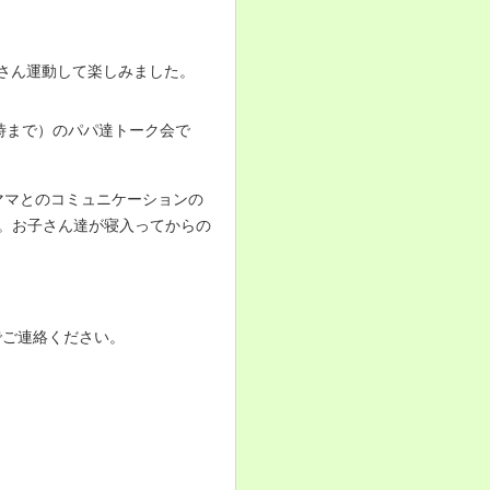
さん運動して楽しみました。
3時まで）のパパ達トーク会
で
ママとのコミュニケーションの
す。お子さん達が寝入ってからの
。
でご連絡ください。