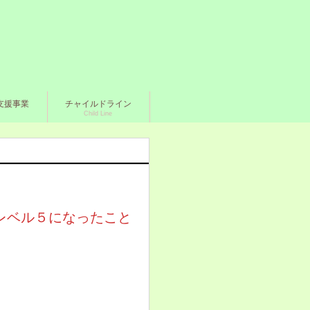
支援事業
チャイルドライン
Child Line
レベル５になったこと
」