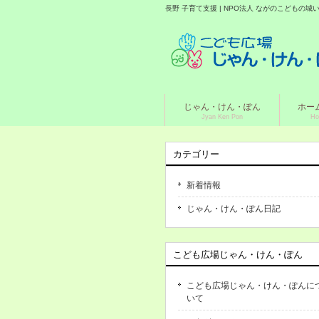
長野 子育て支援 | NPO法人 ながのこどもの
じゃん・けん・ぽん
ホー
Jyan Ken Pon
Ho
カテゴリー
新着情報
じゃん・けん・ぽん日記
こども広場じゃん・けん・ぽん
こども広場じゃん・けん・ぽんに
いて