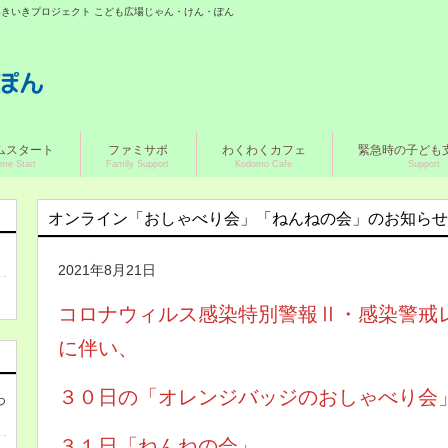
城いきいきプロジェクト こども広場じゃん・けん・ぽん
ムスタート
ファミサポ
わくわくカフェ
緊急時の子ども
me Start
Family Support
Kodomo Cafe
Support
オンライン「おしゃべり会」「ねんねの会」のお知らせ
2021年8月21日
コロナウィルス感染特別警報Ⅱ・感染警戒
に伴い、
３０日の「オレンジバッジのおしゃべり会
つ
３１日「ねんねの会」