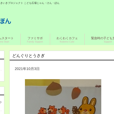
城いきいきプロジェクト こども広場じゃん・けん・ぽん
ムスタート
ファミサポ
わくわくカフェ
緊急時の子ども
me Start
Family Support
Kodomo Cafe
Support
どんぐりとうさぎ
2021年10月3日
つ