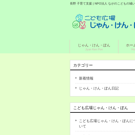
長野 子育て支援 | NPO法人 ながのこどもの
じゃん・けん・ぽん
ホー
Jyan Ken Pon
Ho
カテゴリー
新着情報
じゃん・けん・ぽん日記
こども広場じゃん・けん・ぽん
こども広場じゃん・けん・ぽんに
いて