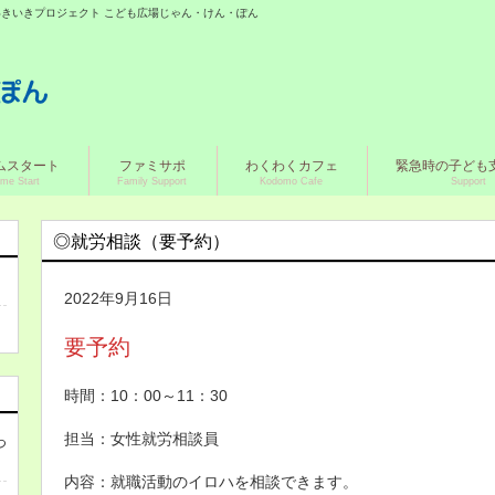
城いきいきプロジェクト こども広場じゃん・けん・ぽん
ムスタート
ファミサポ
わくわくカフェ
緊急時の子ども
me Start
Family Support
Kodomo Cafe
Support
◎就労相談（要予約）
2022年9月16日
要予約
時間：10：00～11：30
担当：女性就労相談員
つ
内容：就職活動のイロハを相談できます。