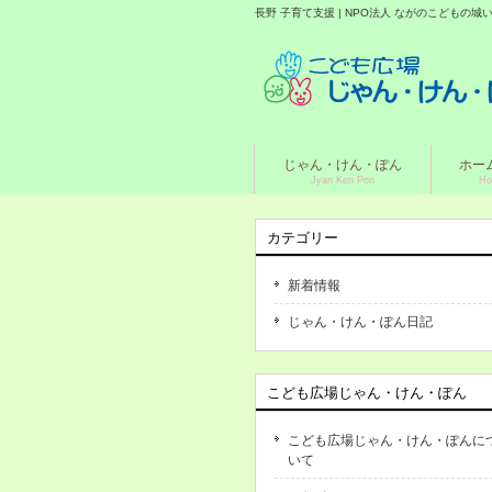
長野 子育て支援 | NPO法人 ながのこどもの
じゃん・けん・ぽん
ホー
Jyan Ken Pon
Ho
カテゴリー
新着情報
じゃん・けん・ぽん日記
こども広場じゃん・けん・ぽん
こども広場じゃん・けん・ぽんに
いて