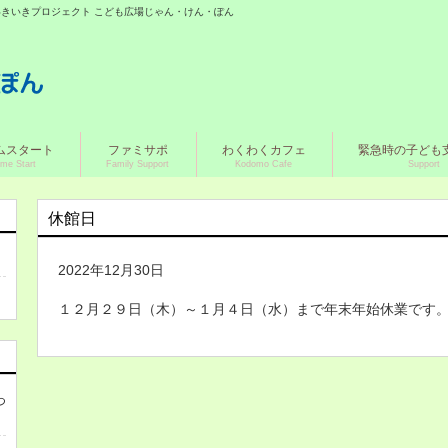
城いきいきプロジェクト こども広場じゃん・けん・ぽん
ムスタート
ファミサポ
わくわくカフェ
緊急時の子ども
me Start
Family Support
Kodomo Cafe
Support
休館日
2022年12月30日
１２月２９日（木）～１月４日（水）まで年末年始休業です
つ