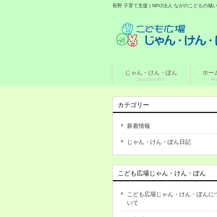
長野 子育て支援 | NPO法人 ながのこどもの
じゃん・けん・ぽん
ホー
Jyan Ken Pon
Ho
カテゴリー
新着情報
じゃん・けん・ぽん日記
こども広場じゃん・けん・ぽん
こども広場じゃん・けん・ぽんに
いて