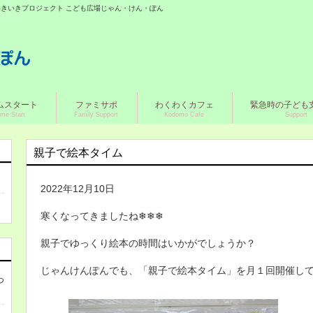
城いきいきプロジェクト こども広場じゃん・けん・ぽん
ムスタート
ファミサポ
わくわくカフェ
緊急時の子ども
me Start
Family Support
Kodomo Cafe
Support
親子で絵本タイム
2022年12月10日
寒くなってきましたね❄❄❄
親子でゆっくり絵本の時間はいかがでしょうか？
じゃんけんぽんでも、「親子で絵本タイム」を月１回開催し
つ