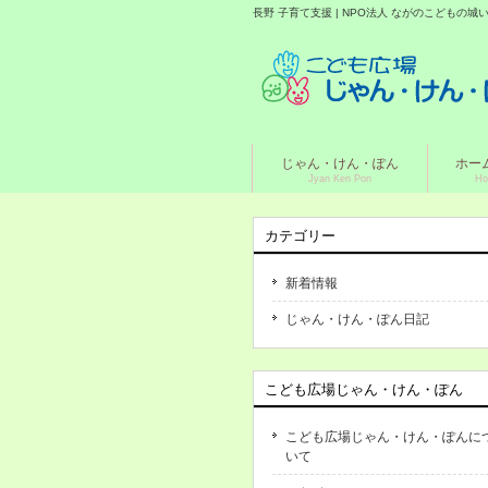
長野 子育て支援 | NPO法人 ながのこどもの
じゃん・けん・ぽん
ホー
Jyan Ken Pon
Ho
カテゴリー
新着情報
じゃん・けん・ぽん日記
こども広場じゃん・けん・ぽん
こども広場じゃん・けん・ぽんに
いて