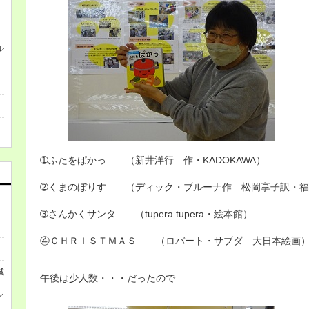
ル
➀ふたをぱかっ （新井洋行 作・KADOKAWA）
➁くまのぼりす （ディック・ブルーナ作 松岡享子訳・福
➂さんかくサンタ （tupera tupera・絵本館）
④ＣＨＲＩＳＴＭＡＳ （ロバート・サブダ 大日本絵画
城
午後は少人数・・・だったので
ン