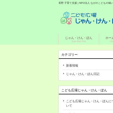
長野 子育て支援 | NPO法人 ながのこどもの
じゃん・けん・ぽん
ホー
Jyan Ken Pon
Ho
カテゴリー
新着情報
じゃん・けん・ぽん日記
こども広場じゃん・けん・ぽん
こども広場じゃん・けん・ぽんに
いて