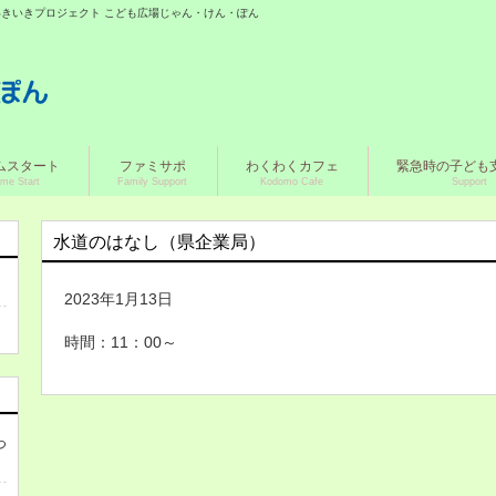
城いきいきプロジェクト こども広場じゃん・けん・ぽん
ムスタート
ファミサポ
わくわくカフェ
緊急時の子ども
me Start
Family Support
Kodomo Cafe
Support
水道のはなし（県企業局）
2023年1月13日
時間：11：00～
つ