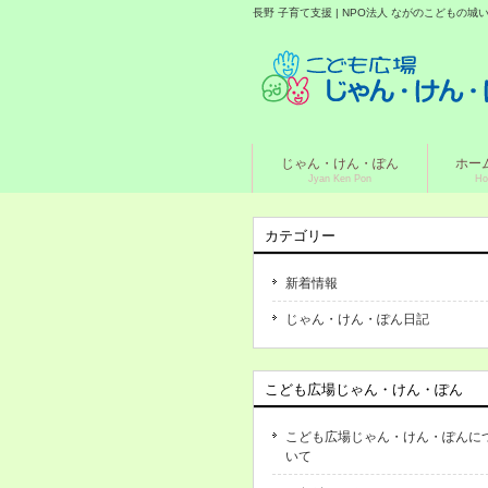
長野 子育て支援 | NPO法人 ながのこどもの
じゃん・けん・ぽん
ホー
Jyan Ken Pon
Ho
カテゴリー
新着情報
じゃん・けん・ぽん日記
こども広場じゃん・けん・ぽん
こども広場じゃん・けん・ぽんに
いて