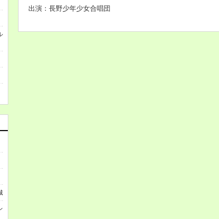
出演：長野少年少女合唱団
ル
城
ン