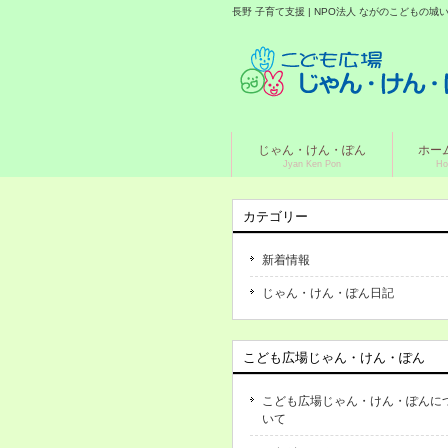
長野 子育て支援 | NPO法人 ながのこどもの
じゃん・けん・ぽん
ホー
Jyan Ken Pon
Ho
カテゴリー
新着情報
じゃん・けん・ぽん日記
こども広場じゃん・けん・ぽん
こども広場じゃん・けん・ぽんに
いて