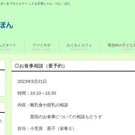
城いきいきプロジェクト こども広場じゃん・けん・ぽん
ムスタート
ファミサポ
わくわくカフェ
緊急時の子ども
me Start
Family Support
Kodomo Cafe
Support
◎お食事相談（要予約）
2023年9月21日
時間：10:10～16:30
内容：離乳食や授乳の相談
普段のお食事についての相談もどうぞ
つ
担当：小笠原 憲子（栄養士）