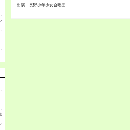
出演：長野少年少女合唱団
ル
城
ン