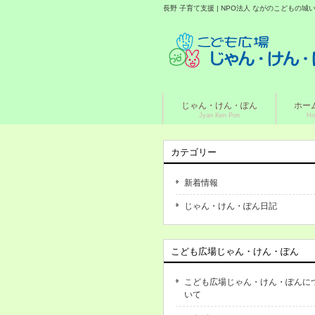
長野 子育て支援 | NPO法人 ながのこどもの
じゃん・けん・ぽん
ホー
Jyan Ken Pon
Ho
カテゴリー
新着情報
じゃん・けん・ぽん日記
こども広場じゃん・けん・ぽん
こども広場じゃん・けん・ぽんに
いて