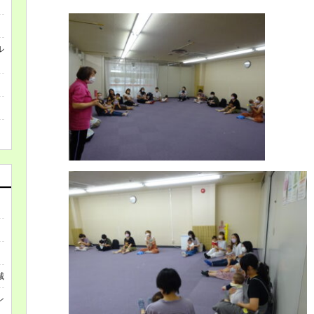
ル
城
ン