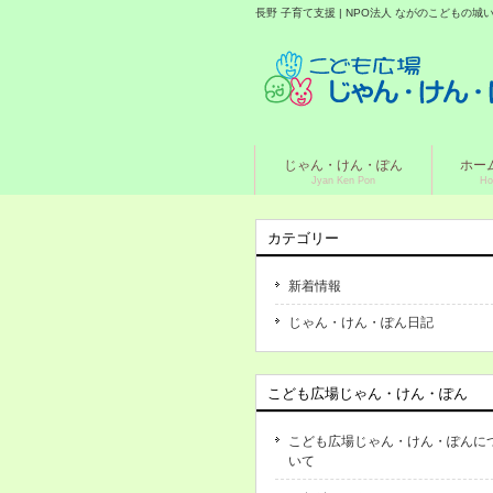
長野 子育て支援 | NPO法人 ながのこどもの
じゃん・けん・ぽん
ホー
Jyan Ken Pon
Ho
カテゴリー
新着情報
じゃん・けん・ぽん日記
こども広場じゃん・けん・ぽん
こども広場じゃん・けん・ぽんに
いて