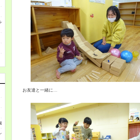
ル
お友達と一緒に…
城
ン