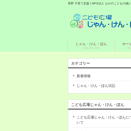
長野 子育て支援 | NPO法人 ながのこどもの
じゃん・けん・ぽん
ホー
Jyan Ken Pon
Ho
カテゴリー
新着情報
じゃん・けん・ぽん日記
こども広場じゃん・けん・ぽん
こども広場じゃん・けん・ぽんに
いて