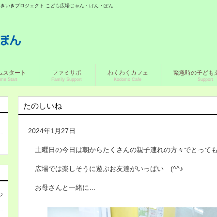
城いきいきプロジェクト こども広場じゃん・けん・ぽん
ムスタート
ファミサポ
わくわくカフェ
緊急時の子ども
me Start
Family Support
Kodomo Cafe
Support
たのしいね
2024年1月27日
土曜日の今日は朝からたくさんの親子連れの方々でとっても
広場では楽しそうに遊ぶお友達がいっぱい (^^♪
お母さんと一緒に…
つ