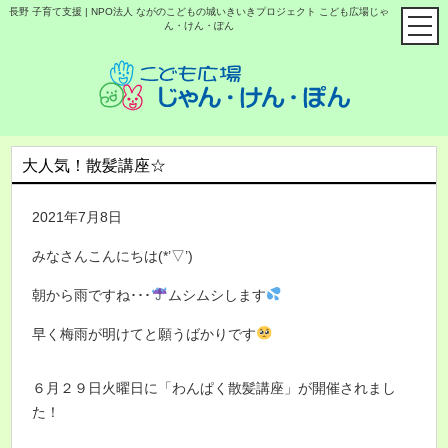
長野 子育て支援 | NPO法人 ながのこどもの城いきいきプロジェクト こども広場じゃ
ん・けん・ぽん
大人気！散髪講座☆
2021年7月8日
みなさんこんにちは(*’▽’)
朝から雨ですね･･･
ムシムシします
早く梅雨が明けてと願うばかりです
６月２９日火曜日に「わんぱく散髪講座」が開催されまし
た！