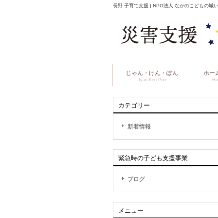
長野 子育て支援 | NPO法人 ながのこどもの
じゃん・けん・ぽん
ホー
Jyan Ken Pon
Ho
カテゴリー
新着情報
緊急時の子ども支援事業
ブログ
メニュー