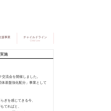
支援事業
チャイルドライン
Child Line
実施
ーク交流会を開催しました。
団体基盤強化配分」事業として
薄らぎを感じてきる今、
がもてればと、