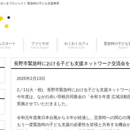
城いきいきプロジェクト 緊急時の子ども支援事業
ムスタート
ファミサポ
わくわくカフェ
緊急時の子ども
me Start
Family Support
Kodomo Cafe
Support
長野市緊急時における子ども支援ネットワーク交流会を
2025年2月13日
2／11(火・祝)、長野市緊急時における子ども支援ネットワ
今年度は、ながの赤い羽根共同募金の「令和５年度 広域活動
実施させていただきました。
令和元年度東日本台風から５年が経過し、災害時への関心の
もう一度緊急時の子ども支援の必要性を皆様と共有する機会