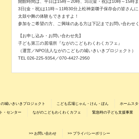
開館時間は、平日は15時～20時、3日(金・祝)は10時～15
3日(金・祝)は11時～11時30分上松神楽囃子保存会の皆さ
太鼓や舞の体験もできますよ！
参加をご希望の方、ご興味のある方は下記までお問い合わせ
【お申し込み・お問い合わせ先】
子ども第三の居場所『ながのこどもわくわくカフェ』
（運営／NPO法人ながのこどもの城いきいきプロジェクト）
TEL 026-225-9354／070-4427-2950
もの城いきいきプロジェクト
こども広場じゃん・けん・ぽん
ホームスタ
ト・センター
ながのこどもわくわくカフェ
緊急時の子ども支援事業
>> お問い合わせ
>> プライバシーポリシー