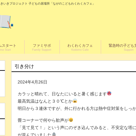
の城いきいきプロジェクト 子どもの居場所「ながのこどもわくわくカフェ」
ムスタート
ファミサポ
わくわくカフェ
緊急時の子ども
me Start
Family Support
Kodomo Cafe
Support
引き分け
2024年4月26日
カラッと晴れて、日なたにいると暑く感じます
最高気温はなんと３０℃とか
く
明日から３連休ですが、外に行かれる方は熱中症対策をしっ
畳コーナーで何やら歓声が
「見て見て！」という声にのぞき込んでみると、不安定な塔
が並んでいました