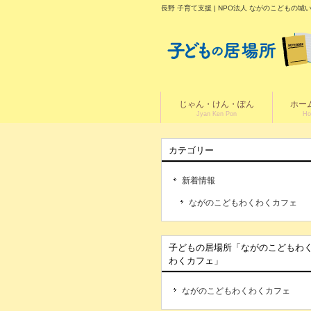
長野 子育て支援 | NPO法人 ながのこども
じゃん・けん・ぽん
ホー
Jyan Ken Pon
Ho
カテゴリー
新着情報
ながのこどもわくわくカフェ
子どもの居場所「ながのこどもわ
わくカフェ」
ながのこどもわくわくカフェ