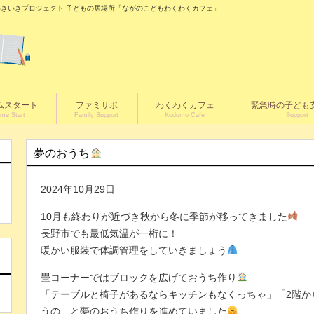
の城いきいきプロジェクト 子どもの居場所「ながのこどもわくわくカフェ」
ムスタート
ファミサポ
わくわくカフェ
緊急時の子ども
me Start
Family Support
Kodomo Cafe
Support
夢のおうち
2024年10月29日
10月も終わりが近づき秋から冬に季節が移ってきました
長野市でも最低気温が一桁に！
く
暖かい服装で体調管理をしていきましょう
畳コーナーではブロックを広げておうち作り
「テーブルと椅子があるならキッチンもなくっちゃ」「2階か
うの」と夢のおうち作りを進めていました