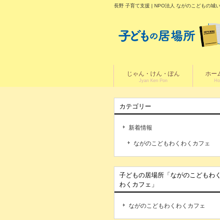
長野 子育て支援 | NPO法人 ながのこども
じゃん・けん・ぽん
ホー
Jyan Ken Pon
Ho
カテゴリー
新着情報
ながのこどもわくわくカフェ
子どもの居場所「ながのこどもわ
わくカフェ」
ながのこどもわくわくカフェ