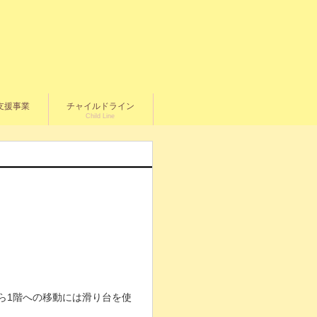
支援事業
チャイルドライン
Child Line
ら1階への移動には滑り台を使