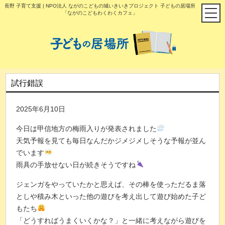
長野 子育て支援 | NPO法人 ながのこどもの城いきいきプロジェクト 子どもの居場所
「ながのこどもわくわくカフェ」
試行錯誤
2025年6月10日
今日は甲信地方の梅雨入りが発表されました
天気予報を見ても毎日なんだかジメジメしそうな予報が並ん
でいます
雨具の手放せない日が続きそうですね
ジェンガをやっていたかと思えば、その棒を使っただるま落
としや積み木といった他の遊びを考え出して遊び始めた子ど
もたち
「どうすればうまくいくかな？」と一緒に考えながら遊びを