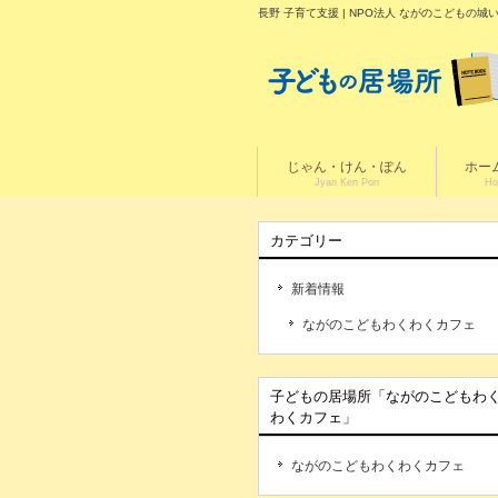
長野 子育て支援 | NPO法人 ながのこども
じゃん・けん・ぽん
ホー
Jyan Ken Pon
Ho
カテゴリー
新着情報
ながのこどもわくわくカフェ
子どもの居場所「ながのこどもわ
わくカフェ」
ながのこどもわくわくカフェ