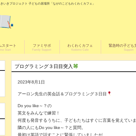
の城いきいきプロジェクト 子どもの居場所「ながのこどもわくわくカフェ」
ムスタート
ファミサポ
わくわくカフェ
緊急時の子ども
me Start
Family Support
Kodomo Cafe
Support
プログラミング３日目突入
2023年8月1日
アーロン先生の英会話＆プログラミング３日目
Do you like～？の
く
英文をみんなで練習！
何度も発音するうちに、子どもたちはすぐに言葉を覚えてい
隣の人にもDo you like～？と質問。
最初は英語で話すことに緊張していましたが、