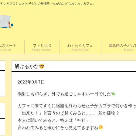
の城いきいきプロジェクト 子どもの居場所「ながのこどもわくわくカフェ」
ムスタート
ファミサポ
わくわくカフェ
緊急時の子ども
me Start
Family Support
Kodomo Cafe
Support
解けるかな
2023年9月7日
陽射しも和らぎ、外でも過ごしやすい一日でした
カフェに来てすぐに宿題を終わらせた子がカプラで何かを作
く
「出来た！」と言うので見てみると……、船か建物？
本人に聞いてみると、答えは「神社」！
言われてみると確かにそう見えてきますね