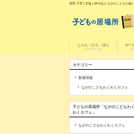
長野 子育て支援 | NPO法人 ながのこども
じゃん・けん・ぽん
ホー
Jyan Ken Pon
Ho
カテゴリー
新着情報
ながのこどもわくわくカフェ
子どもの居場所「ながのこどもわ
わくカフェ」
ながのこどもわくわくカフェ