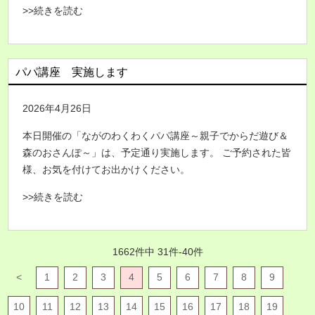
>>続きを読む
パパ講座 実施します
2026年4月26日
本日開催の「ながのわくわくパパ講座～親子でからだ遊び＆
森のおさんぽ～」は、予定通り実施します。 ご予約された皆
様、お気を付けてお出かけください。
>>続きを読む
1662件中 31件-40件
<
1
2
3
4
5
6
7
8
9
10
11
12
13
14
15
16
17
18
19