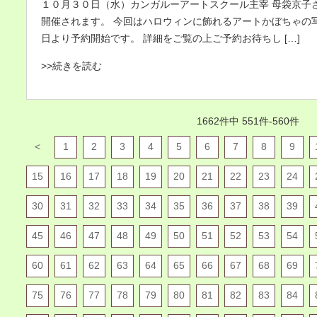
１０月３０日（水）カンガルーアートスクール主宰 母袋京子
開催されます。 今回はハロウィンに飾れるアートかぼちゃの
日より予約開始です。 詳細をご覧の上ご予約お待ちし […]
>>続きを読む
1662件中 551件-560件
<
1
2
3
4
5
6
7
8
9
15
16
17
18
19
20
21
22
23
24
30
31
32
33
34
35
36
37
38
39
45
46
47
48
49
50
51
52
53
54
60
61
62
63
64
65
66
67
68
69
75
76
77
78
79
80
81
82
83
84