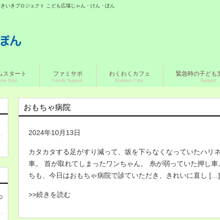
城いきいきプロジェクト こども広場じゃん・けん・ぽん
ムスタート
ファミサポ
わくわくカフェ
緊急時の子ども
me Start
Family Support
Kodomo Cafe
Support
おもちゃ病院
2024年10月13日
カタカタする足がすり減って、坂を下らなくなっていたハリネ
車。 首が取れてしまったワンちゃん。 糸が弱っていた押し車
ちも、今日はおもちゃ病院で診ていただき、きれいに直し […]
>>続きを読む
つ