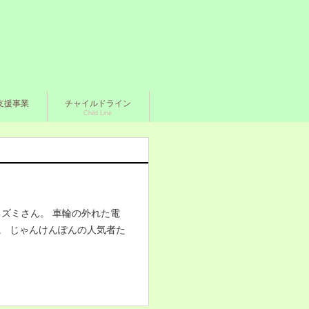
支援事業
チャイルドライン
Child Line
ズミさん。 車輪の外れた電
。 じゃんけんぽんの人気者た