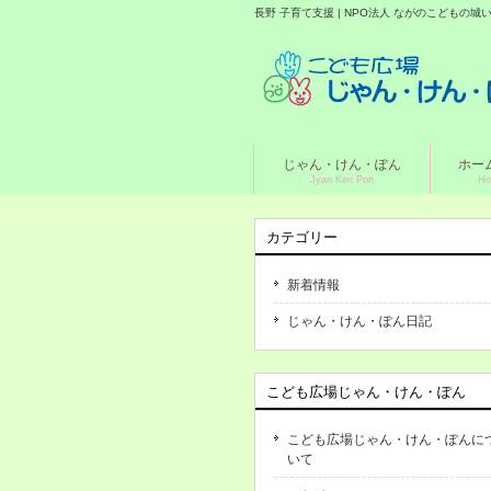
長野 子育て支援 | NPO法人 ながのこどもの
じゃん・けん・ぽん
ホー
Jyan Ken Pon
Ho
カテゴリー
新着情報
じゃん・けん・ぽん日記
こども広場じゃん・けん・ぽん
こども広場じゃん・けん・ぽんに
いて