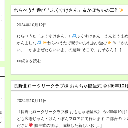
わらべうた遊び「ふくすけさん」＆かぼちゃの工作
ル
2024年10月12日
わらべうた「ふくすけさん」♪
ふくすけさん えんどうま
かんましな
わらべうたで親子のふれあい遊び
※「か
い」「かきまぜたらいいよ」の意味 そこで、お子さん […]
>>続きを読む
長野北ロータリークラブ様 おもちゃ贈呈式 令和6年10月1
2024年10月11日
《長野北ロータリークラブ様 おもちゃ贈呈式》 令和6年10月17
城
ども広場じゃん・けん・ぽんフロアにて行います ご都合のつ
ン
ださい
贈呈式の後は、頂戴した新しいお […]