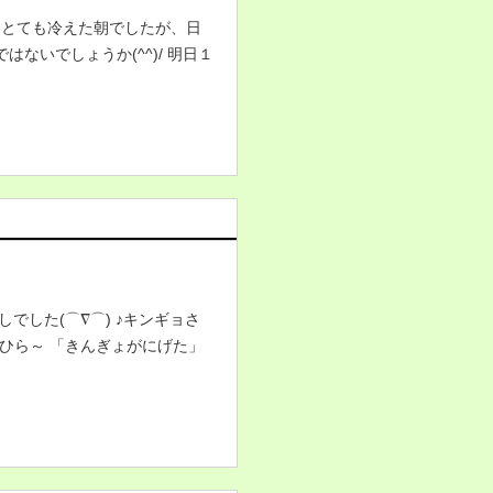
とても冷えた朝でしたが、日
ないでしょうか(^^)/ 明日１
しでした(⌒∇⌒) ♪キンギョさ
ひら～ 「きんぎょがにげた」